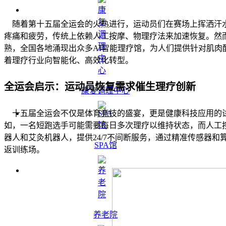
随着第十五届全运会的火热进行，运动员们在赛场上挥洒汗水
疼痛和疲劳，传统上依赖人工按摩、物理疗法来加速恢复。然
熟，全国各地涌现出众多AI智能理疗馆，为人们提供针对肌
着理疗行业向智能化、高效化转型。
全运会启示：运动员恢复需求催生理疗创新
康复调理中心
十五届全运会不仅是体育竞技的盛宴，更是健康科技应用的试
如，一名短跑选手可能需要每日多次理疗以维持状态，而人工
器人和艾灸机器人，提供24/7不间断服务，通过精准传感器
SPA馆
返训练场。
养老院