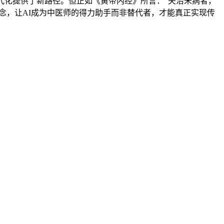
代化提供了新路径。但正如《黄帝内经》所言："夫治未病者，
念，让AI成为中医师的得力助手而非替代者，才能真正实现传