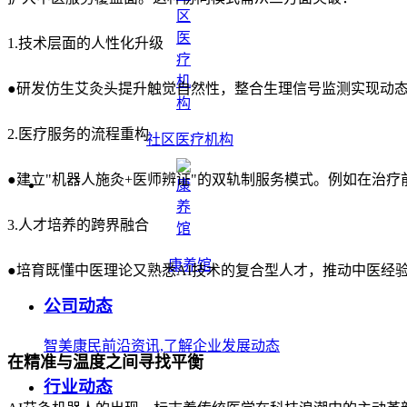
1.技术层面的人性化升级
●研发仿生艾灸头提升触觉自然性，整合生理信号监测实现动
2.医疗服务的流程重构
社区医疗机构
●建立"机器人施灸+医师辨证"的双轨制服务模式。例如在治
3.人才培养的跨界融合
康养馆
●培育既懂中医理论又熟悉AI技术的复合型人才，推动中医经
公司动态
智美康民前沿资讯,了解企业发展动态
在精准与温度之间寻找平衡
行业动态