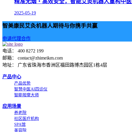
精准无烟・高效安全，智能艾灸机器人重构中医
2025-05-19
智美康民艾灸机器人期待与你携手共赢
申请代理合作
电话： 400 8272 199
邮箱： contact@zhimeikm.com
地址： 广东省珠海市香洲区福田路博杰园区1栋4层
产品中心
产品优势
智慧中医AI四诊仪
智能按摩大师
应用场景
养老院
社区医疗机构
SPA馆
美容院