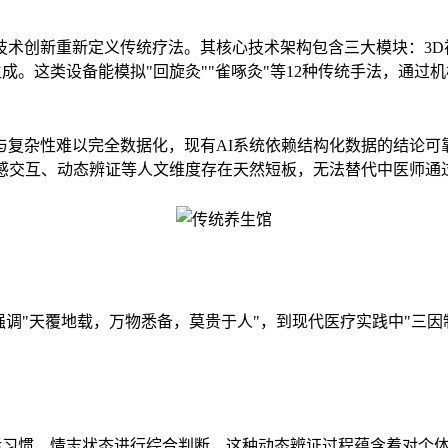
技术创新重新定义传统疗法。其核心技术架构包含三大模块：3D
成。这类设备能模拟"回旋灸""雀啄灸"等12种传统手法，通过
与复杂性难以完全数据化，现有AI系统依赖结构化数据的结论可
感交互、动态辨证等人文维度存在天然短板，无法替代中医师通过
强调"天覆地载，万物悉备，莫贵于人"，到现代医疗实践中"三
活习惯、情志状态进行综合判断，这种动态辨证过程蕴含着对个