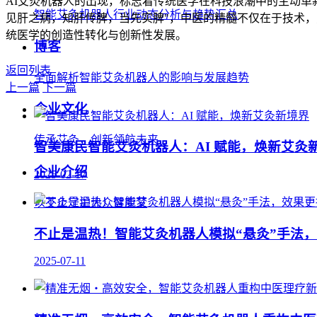
AI艾灸机器人的出现，标志着传统医学在科技浪潮中的主动革
智能艾灸机器人行业动态分析与趋势汇总
见肝之病，知肝传脾，当先实脾"，中医的精髓不仅在于技术，
统医学的创造性转化与创新性发展。
博客
返回列表
全面解析智能艾灸机器人的影响与发展趋势
上一篇
下一篇
企业文化
传承艾灸，创新领航未来
智美康民智能艾灸机器人：AI 赋能，焕新艾灸
企业介绍
2025-02-17
以艾灸守护大众健康梦
不止是温热！智能艾灸机器人模拟“悬灸”手法
2025-07-11