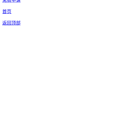
免费申请
首页
返回顶部
我们提供免费机器人试用，如果您想体验智美康民艾灸机器人，请填
联系信息
留言内容