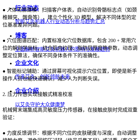
行业动态
● 人体轮廓建模：扫描客户体表，自动识别骨骼标志点（如颈
椎棘突、髂骨等），建立个性化 3D 模型，解决不同体型的定
智能艾灸机器人行业动态分析与趋势汇总
位基准差异问题。
博客
● 穴位图谱匹配：内置标准化穴位数据库，包含 200 + 常用穴
位的解剖学坐标，结合肌肉纹理、脂肪层厚度等参数，动态调
全面解析智能艾灸机器人的影响与发展趋势
整定位算法，确保不同身体条件下的准确性。
企业文化
● 智能标记辅助：通过屏幕可视化提示穴位位置，即使是新手
传承艾灸，创新领航未来
操作人员也能快速确认，减少人为判断失误。
企业介绍
2. 压力传感实现接触式精准校准
以艾灸守护大众健康梦
机械臂末端集成高灵敏度压力传感器，在接触皮肤时完成双重
验证：
● 力度反馈调节：根据不同穴位的皮肤硬度与深度，自动调整