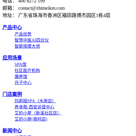
电话： 400 8272 199
邮箱： contact@zhimeikm.com
地址： 广东省珠海市香洲区福田路博杰园区1栋4层
产品中心
产品优势
智慧中医AI四诊仪
智能按摩大师
应用场景
SPA馆
社区医疗机构
康养馆
月子中心
门店案例
玛莉娅SPA（水岸店）
养身帮-西安运营中心
艾的小屋（新溪社区店）
艾的小屋(南村店)
新闻中心