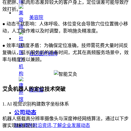
在肥胖、肌肉形态差异较大的客户身上，定位误差可能导致疗
效打折。
美容院
● 动态干扰影响：人体呼吸、体位变化会导致穴位位置微小移
动，人工操作难以及时调整，影响施灸精准度。
● 效率与精度矛盾：为确保定位准确，技师需花费大量时间反
复确认，延长服务前的准备时间，尤其在高频服务场景中，效
社区医疗机构
率与精度难以兼顾。
艾灸机器人的定位技术突破
康养馆
1. AI 视觉识别构建数字坐标体系
公司动态
机器人搭载高分辨率摄像头与深度神经网络算法，通过以下步
智美康民前沿资讯,了解企业发展动态
骤实现精准定位：