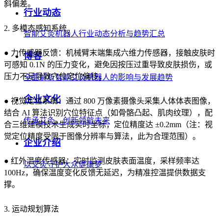
斜偏差。
行业动态
2. 多模态感知系统
智能艾灸机器人行业动态分析与趋势汇总
● 力传感器反馈：机械臂末端集成六维力传感器，接触皮肤时
博客
可感知 0.1N 的压力变化，避免因按压过重导致皮肤损伤，或
压力不足导致穴位定位偏移。
全面解析智能艾灸机器人的影响与发展趋势
企业文化
● 视觉定位系统：通过 800 万像素摄像头采集人体体表图像，
结合 AI 算法识别穴位特征点（如骨骼凸起、肌肉纹理），配
传承艾灸，创新领航未来
合三维建模技术生成实时坐标，定位精度达 ±0.2mm（注：视
觉定位精度受限于图像分辨率与算法，此为合理范围）。
企业介绍
● 红外温度传感器：实时监测皮肤表面温度，采样频率达
以艾灸守护大众健康梦
100Hz，确保温度变化反馈无延迟，为精准控温提供数据支
撑。
3. 运动规划算法