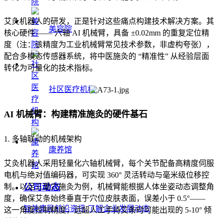
艾灸机器人的研发，正是针对这些痛点构建技术解决方案。其
美容院
核心硬件 —— 六轴 AI 机械臂，具备 ±0.02mm 的重复定位精
度（注：该精度为工业机械臂常见技术参数，非虚构夸张），
配合多模态传感器系统，将中医施灸的 “精准性” 从经验层面
转化为可量化的技术指标。
社区医疗机构
AI 机械臂：构建精准施灸的硬件基石
1. 多轴联动的机械架构
康养馆
艾灸机器人采用轻量化六轴机械臂，每个关节配备高精度伺服
电机与绝对值编码器，可实现 360° 灵活转动与毫米级位移控
公司动态
制。以足三里穴施灸为例，机械臂能根据人体坐姿动态调整角
度，确保艾条始终垂直于穴位皮肤表面，误差小于 0.5°——
智美康民前沿资讯,了解企业发展动态
这一角度控制精度，远超人工手持艾条时可能出现的 5-10° 倾