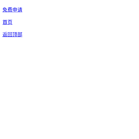
免费申请
首页
返回顶部
合作申请
我们提供免费机器人试用，如果您想体验智美康民艾灸机器
人，请填写以下信息，我们将第一时间与您联系！您也可以致
电400 8272 199联系客服申请样机。
联系信息
留言内容