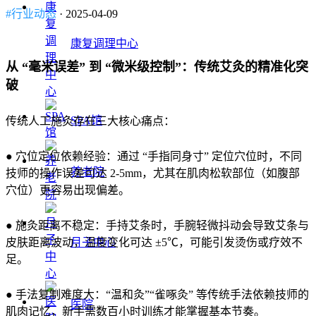
#行业动态
· 2025-04-09
康复调理中心
从 “毫米误差” 到 “微米级控制”：传统艾灸的精准化突
破
SPA馆
传统人工施灸存在三大核心痛点：
● 穴位定位依赖经验：通过 “手指同身寸” 定位穴位时，不同
养老院
技师的操作误差可达 2-5mm，尤其在肌肉松软部位（如腹部
穴位）更容易出现偏差。
● 施灸距离不稳定：手持艾条时，手腕轻微抖动会导致艾条与
皮肤距离波动，温度变化可达 ±5℃，可能引发烫伤或疗效不
月子中心
足。
● 手法复制难度大：“温和灸”“雀啄灸” 等传统手法依赖技师的
医院
肌肉记忆，新手需数百小时训练才能掌握基本节奏。