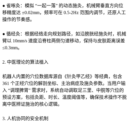
● 雀啄灸：模拟 “一起一落” 的动态施灸，机械臂垂直方向位
移精度达 ±0.02mm，频率可在 0.5-2Hz 范围内调节，还原人工
操作的节奏感。
● 循经灸：根据经络走向规划路径，如沿膀胱经施灸时，机械
臂以 10mm/s 速度沿脊柱两侧匀速移动，保持与皮肤距离误差
≤0.3mm。
2. 中医理论的算法植入
机器人内置的穴位数据库源自《针灸甲乙经》等经典，包含
361 个正经穴位的解剖坐标、主治病症及施灸参数。当用户输
入 “调理脾胃” 需求时，系统自动调取足三里、中脘等穴位的
预设方案，包括灸距、时长、温度阈值等，确保技术操作不脱
离中医辨证施治的核心逻辑。
3. 人机协同的安全机制