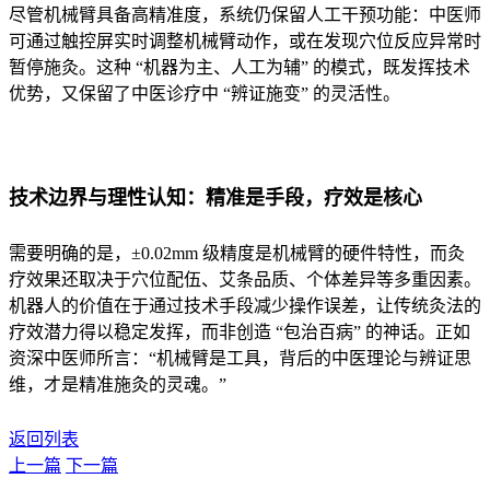
尽管机械臂具备高精准度，系统仍保留人工干预功能：中医师
可通过触控屏实时调整机械臂动作，或在发现穴位反应异常时
暂停施灸。这种 “机器为主、人工为辅” 的模式，既发挥技术
优势，又保留了中医诊疗中 “辨证施变” 的灵活性。
技术边界与理性认知：精准是手段，疗效是核心
需要明确的是，±0.02mm 级精度是机械臂的硬件特性，而灸
疗效果还取决于穴位配伍、艾条品质、个体差异等多重因素。
机器人的价值在于通过技术手段减少操作误差，让传统灸法的
疗效潜力得以稳定发挥，而非创造 “包治百病” 的神话。正如
资深中医师所言：“机械臂是工具，背后的中医理论与辨证思
维，才是精准施灸的灵魂。”
返回列表
上一篇
下一篇