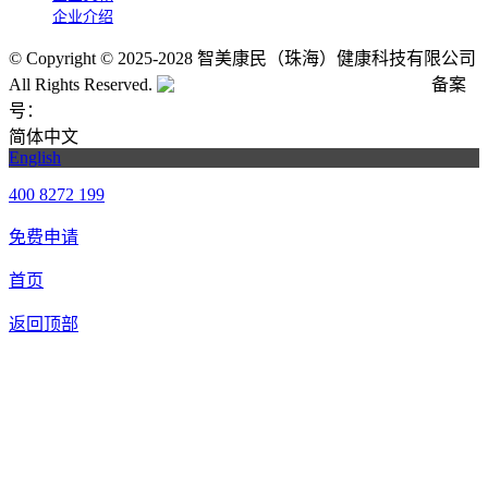
企业介绍
©
Copyright © 2025-2028 智美康民（珠海）健康科技有限公司
All Rights Reserved.
粤公网安备号:44040202001662号
备案
号：
粤ICP备20061820号-6
简体中文
English
400 8272 199
免费申请
首页
返回顶部
合作申请
我们提供免费机器人试用，如果您想体验智美康民艾灸机器
人，请填写以下信息，我们将第一时间与您联系！您也可以致
电400 8272 199联系客服申请样机。