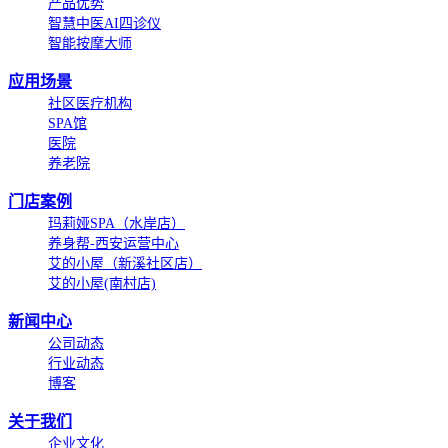
产品优势
智慧中医AI四诊仪
智能按摩大师
应用场景
社区医疗机构
SPA馆
医院
养老院
门店案例
玛莉娅SPA（水岸店）
养身帮-西安运营中心
艾的小屋（新溪社区店）
艾的小屋(南村店)
新闻中心
公司动态
行业动态
博客
关于我们
企业文化