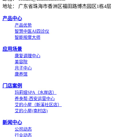
地址： 广东省珠海市香洲区福田路博杰园区1栋4层
产品中心
产品优势
智慧中医AI四诊仪
智能按摩大师
应用场景
康复调理中心
美容院
月子中心
康养馆
门店案例
玛莉娅SPA（水岸店）
养身帮-西安运营中心
艾的小屋（新溪社区店）
艾的小屋(南村店)
新闻中心
公司动态
行业动态