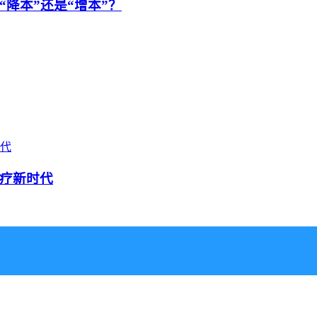
降本”还是“增本”？
疗新时代