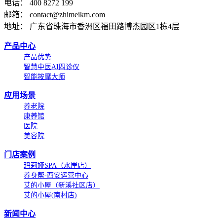
电话： 400 8272 199
邮箱： contact@zhimeikm.com
地址： 广东省珠海市香洲区福田路博杰园区1栋4层
产品中心
产品优势
智慧中医AI四诊仪
智能按摩大师
应用场景
养老院
康养馆
医院
美容院
门店案例
玛莉娅SPA（水岸店）
养身帮-西安运营中心
艾的小屋（新溪社区店）
艾的小屋(南村店)
新闻中心