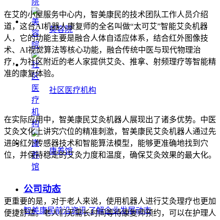
在艾的小屋服务中心内，智美康民的技术团队工作人员介绍
道，这台AI机器人康复师的全名叫做“太可艾”智能艾灸机器
美容院
人，它的功能主要是融合人体自适应体系，结合红外图像技
术、AI视觉算法等核心功能，融合传统中医与现代物理治
疗，为社区附近的老人家提供艾灸、推拿、射频理疗等智能精
准的康复体验。
社区医疗机构
在实际应用中，智美康民艾灸机器人展现出了诸多优势。中医
艾灸文化上讲究穴位的精准刺激，智美康民艾灸机器人通过先
进的红外传感器技术和智能算法模型，能够更准确地找到穴
康养馆
位，并保持稳定的艾灸力度和温度，确保艾灸效果的最大化。
公司动态
更重要的是，对于老人来说，使用机器人进行艾灸理疗也更加
智美康民前沿资讯,了解企业发展动态
便捷舒适。老人们无需长时间等待康复师预约，可以在护理人