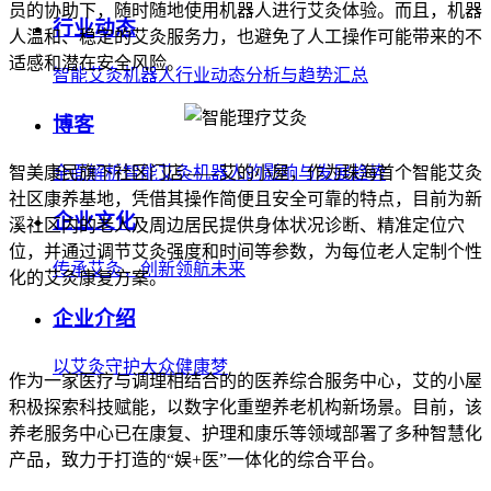
员的协助下，随时随地使用机器人进行艾灸体验。而且，机器
行业动态
人温和、稳定的艾灸服务力，也避免了人工操作可能带来的不
适感和潜在安全风险。
智能艾灸机器人行业动态分析与趋势汇总
博客
智美康民旗下社区门店——艾的小屋，作为珠海首个智能艾灸
全面解析智能艾灸机器人的影响与发展趋势
社区康养基地，凭借其操作简便且安全可靠的特点，目前为新
企业文化
溪社区内的老人及周边居民提供身体状况诊断、精准定位穴
位，并通过调节艾灸强度和时间等参数，为每位老人定制个性
传承艾灸，创新领航未来
化的艾灸康复方案。
企业介绍
以艾灸守护大众健康梦
作为一家医疗与调理相结合的的医养综合服务中心，艾的小屋
积极探索科技赋能，以数字化重塑养老机构新场景。目前，该
养老服务中心已在康复、护理和康乐等领域部署了多种智慧化
产品，致力于打造的“娱+医”一体化的综合平台。