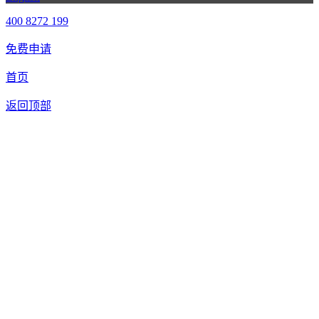
400 8272 199
免费申请
首页
返回顶部
合作申请
我们提供免费机器人试用，如果您想体验智美康民艾灸机器
人，请填写以下信息，我们将第一时间与您联系！您也可以致
电400 8272 199联系客服申请样机。
联系信息