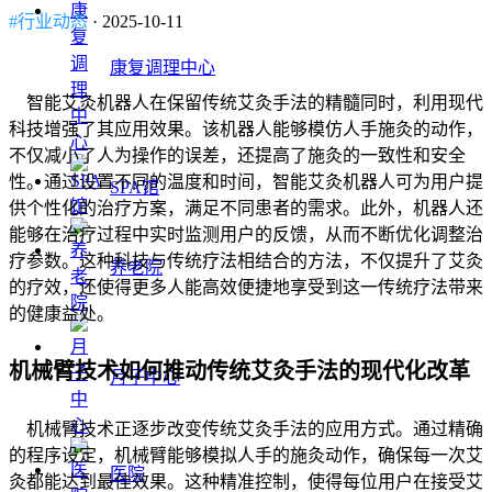
#行业动态
· 2025-10-11
康复调理中心
智能艾灸机器人在保留传统艾灸手法的精髓同时，利用现代
科技增强了其应用效果。该机器人能够模仿人手施灸的动作，
不仅减小了人为操作的误差，还提高了施灸的一致性和安全
性。通过设置不同的温度和时间，智能艾灸机器人可为用户提
SPA馆
供个性化的治疗方案，满足不同患者的需求。此外，机器人还
能够在治疗过程中实时监测用户的反馈，从而不断优化调整治
疗参数。这种科技与传统疗法相结合的方法，不仅提升了艾灸
养老院
的疗效，还使得更多人能高效便捷地享受到这一传统疗法带来
的健康益处。
机械臂技术如何推动传统艾灸手法的现代化改革
月子中心
机械臂技术正逐步改变传统艾灸手法的应用方式。通过精确
的程序设定，机械臂能够模拟人手的施灸动作，确保每一次艾
医院
灸都能达到最佳效果。这种精准控制，使得每位用户在接受艾