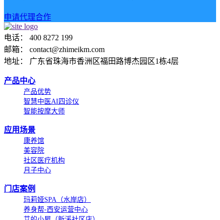
申请代理合作
电话： 400 8272 199
邮箱： contact@zhimeikm.com
地址： 广东省珠海市香洲区福田路博杰园区1栋4层
产品中心
产品优势
智慧中医AI四诊仪
智能按摩大师
应用场景
康养馆
美容院
社区医疗机构
月子中心
门店案例
玛莉娅SPA（水岸店）
养身帮-西安运营中心
艾的小屋（新溪社区店）