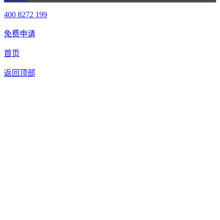
400 8272 199
免费申请
首页
返回顶部
合作申请
我们提供免费机器人试用，如果您想体验智美康民艾灸机器
人，请填写以下信息，我们将第一时间与您联系！您也可以致
电400 8272 199联系客服申请样机。
联系信息