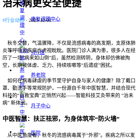
治未病更安全便捷
康复调理中心
#行业动态
· 2025-12-01
秋冬交替，气温骤降，不仅是流感病毒的高发期，支原体肺
炎等呼吸道疾病也虎视眈眈。医院门诊人满为患，很多人在经
SPA馆
历了一场“病来如山倒”后，虽然检测转阴，身体却仿佛被掏
空，长期被体虚、乏力、持续咳嗽等“后遗症”困扰。
养老院
如何在病毒肆虐的季节里守护自身与家人的健康？除了戴口
罩、勤洗手等常规防护，一份源自千年中医智慧，并结合现代
科技的“自救宝典”正悄然兴起——智能科技艾灸带来的 “治未
病” 新体验。
月子中心
中医智慧：扶正祛邪，为身体筑牢“防火墙”
医院
从中医角度看，秋冬的流感病毒属于“外邪”。疾病之所以发