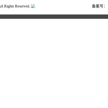
ghts Reserved.
粤公网安备号:44040202001662号
备案号
合作申请
写以下信息，我们将第一时间与您联系！您也可以致电400 82