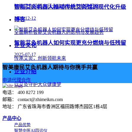
智能艾灸机器人行业动态分析与趋势汇总
智能艾灸机器人推动传统艾灸馆的现代化升级
2025-12-12
博客
全面解析智能艾灸机器人的影响与发展趋势
智能艾灸机器人如何实现更充分燃烧与低残留
企业文化
2025-07-17
传承艾灸，创新领航未来
智美康民艾灸机器人期待与你携手共赢
企业介绍
申请代理合作
以艾灸守护大众健康梦
电话： 400 8272 199
邮箱： contact@zhimeikm.com
地址： 广东省珠海市香洲区福田路博杰园区1栋4层
产品中心
产品优势
智慧中医AI四诊仪