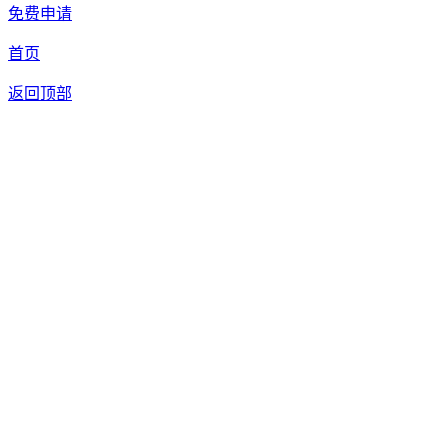
免费申请
首页
返回顶部
我们提供免费机器人试用，如果您想体验智美康民艾灸机器人，请填
联系信息
留言内容