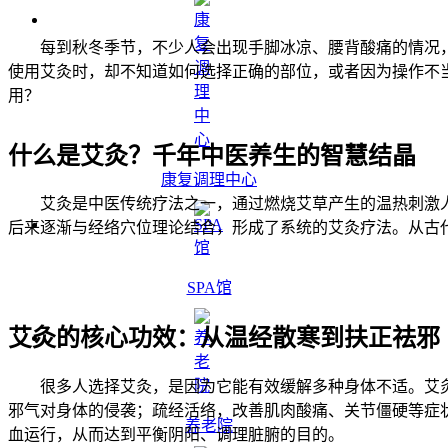
每到秋冬季节，不少人会出现手脚冰凉、腰背酸痛的情况，
使用艾灸时，却不知道如何选择正确的部位，或者因为操作不
用？
什么是艾灸？千年中医养生的智慧结晶
康复调理中心
艾灸是中医传统疗法之一，通过燃烧艾草产生的温热刺激
后来逐渐与经络穴位理论结合，形成了系统的艾灸疗法。从古
SPA馆
艾灸的核心功效：从温经散寒到扶正祛邪
很多人选择艾灸，是因为它能有效缓解多种身体不适。艾
邪气对身体的侵袭；疏经活络，改善肌肉酸痛、关节僵硬等症
养老院
血运行，从而达到平衡阴阳、调理脏腑的目的。