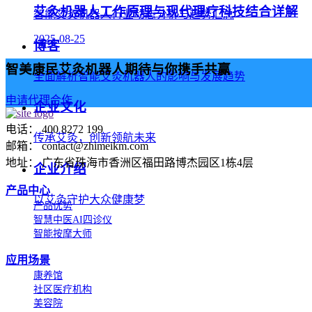
艾灸机器人工作原理与现代理疗科技结合详解
智能艾灸机器人行业动态分析与趋势汇总
2025-08-25
博客
智美康民艾灸机器人期待与你携手共赢
全面解析智能艾灸机器人的影响与发展趋势
申请代理合作
企业文化
电话： 400 8272 199
传承艾灸，创新领航未来
邮箱： contact@zhimeikm.com
地址： 广东省珠海市香洲区福田路博杰园区1栋4层
企业介绍
产品中心
以艾灸守护大众健康梦
产品优势
智慧中医AI四诊仪
智能按摩大师
应用场景
康养馆
社区医疗机构
美容院