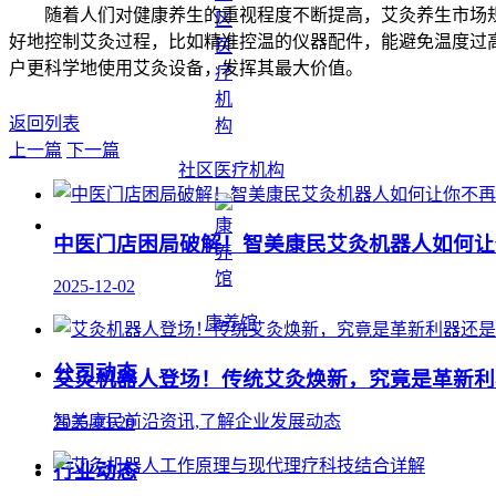
随着人们对健康养生的重视程度不断提高，艾灸养生市场
好地控制艾灸过程，比如精准控温的仪器配件，能避免温度过
户更科学地使用艾灸设备，发挥其最大价值。
返回列表
上一篇
下一篇
社区医疗机构
中医门店困局破解！智美康民艾灸机器人如何让
2025-12-02
康养馆
公司动态
艾灸机器人登场！传统艾灸焕新，究竟是革新利
智美康民前沿资讯,了解企业发展动态
2025-03-20
行业动态