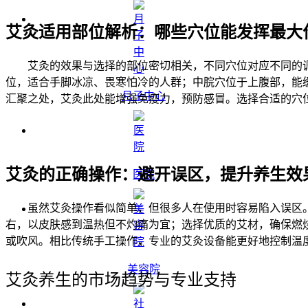
艾灸适用部位解析：哪些穴位能发挥最大
艾灸的效果与选择的部位密切相关，不同穴位对应不同的
位，适合手脚冰凉、畏寒怕冷的人群；中脘穴位于上腹部，能
月子中心
汇聚之处，艾灸此处能增强免疫力，预防感冒。选择合适的穴
艾灸的正确操作：避开误区，提升养生效
医院
虽然艾灸操作看似简单，但很多人在使用时容易陷入误区。
右，以皮肤感到温热但不灼痛为宜；选择优质的艾材，确保燃烧
或吹风。相比传统手工操作，专业的艾灸设备能更好地控制温
美容院
艾灸养生的市场趋势与专业支持