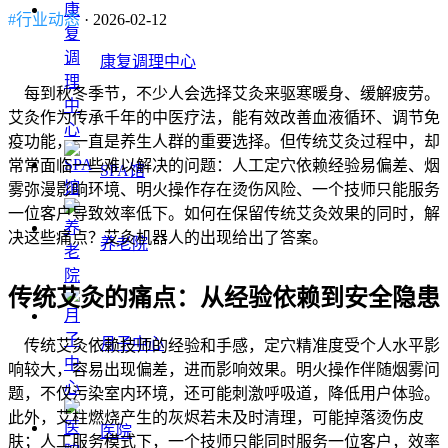
#行业动态
· 2026-02-12
康复调理中心
每到秋冬季节，不少人会选择艾灸来驱寒暖身、缓解疲劳。
艾灸作为传承千年的中医疗法，能有效改善血液循环、调节免
疫功能，一直是养生人群的重要选择。但传统艾灸过程中，却
常常面临一些难以解决的问题：人工定穴依赖经验易偏差、烟
SPA馆
雾弥漫影响环境、明火操作存在烫伤风险、一个技师只能服务
一位客户导致效率低下。如何在保留传统艾灸效果的同时，解
决这些痛点？艾灸机器人的出现给出了答案。
养老院
传统艾灸的痛点：从经验依赖到安全隐患
月子中心
传统艾灸依赖技师的经验和手感，定穴精准度受个人水平影
响较大，容易出现偏差，进而影响效果。明火操作伴随烟雾问
题，不仅污染室内环境，还可能刺激呼吸道，降低用户体验。
此外，艾柱燃烧产生的灰烬若未及时清理，可能掉落烫伤皮
医院
肤；人工服务模式下，一个技师只能同时服务一位客户，效率