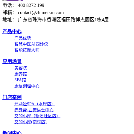
电话： 400 8272 199
邮箱： contact@zhimeikm.com
地址： 广东省珠海市香洲区福田路博杰园区1栋4层
产品中心
产品优势
智慧中医AI四诊仪
智能按摩大师
应用场景
美容院
康养馆
SPA馆
康复调理中心
门店案例
玛莉娅SPA（水岸店）
养身帮-西安运营中心
艾的小屋（新溪社区店）
艾的小屋(南村店)
新闻中心