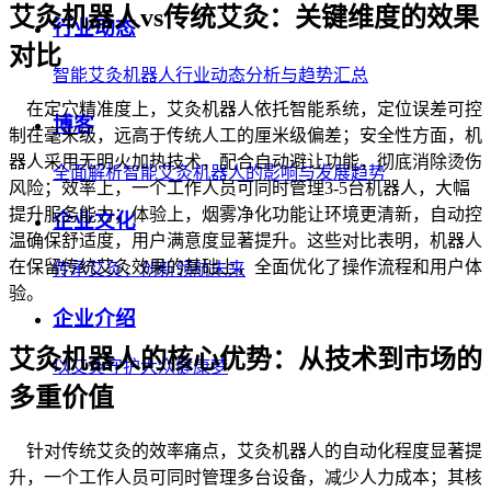
艾灸机器人vs传统艾灸：关键维度的效果
行业动态
对比
智能艾灸机器人行业动态分析与趋势汇总
在定穴精准度上，艾灸机器人依托智能系统，定位误差可控
博客
制在毫米级，远高于传统人工的厘米级偏差；安全性方面，机
器人采用无明火加热技术，配合自动避让功能，彻底消除烫伤
全面解析智能艾灸机器人的影响与发展趋势
风险；效率上，一个工作人员可同时管理3-5台机器人，大幅
提升服务能力；体验上，烟雾净化功能让环境更清新，自动控
企业文化
温确保舒适度，用户满意度显著提升。这些对比表明，机器人
在保留传统艾灸效果的基础上，全面优化了操作流程和用户体
传承艾灸，创新领航未来
验。
企业介绍
艾灸机器人的核心优势：从技术到市场的
以艾灸守护大众健康梦
多重价值
针对传统艾灸的效率痛点，艾灸机器人的自动化程度显著提
升，一个工作人员可同时管理多台设备，减少人力成本；其核