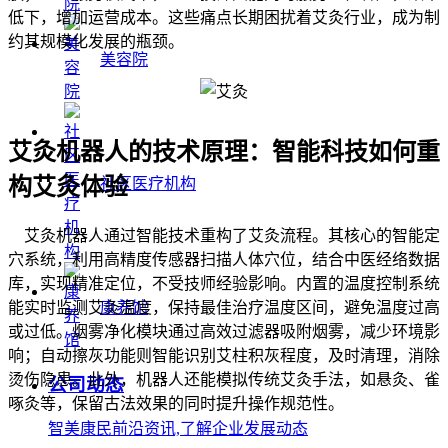
低下，增加运营成本。这些痛点长期困扰着艾灸行业，成为制
约其规模化发展的瓶颈。
美容院
艾灸机器人的技术原理：智能科技如何重
构艾灸体验
社区医疗机构
艾灸机器人通过智能技术重构了艾灸流程。其核心的智能定
穴系统，利用高精度传感器扫描人体穴位，结合中医经络数据
库，实现精准定位，不受技师经验影响。内置的温度控制系统
能实时监测艾灸温度，保持最佳治疗温度区间，避免温度过高
康养馆
或过低。烟雾净化模块通过高效过滤器吸附烟雾，减少环境影
响；自动擦灰功能则智能识别艾柱积灰程度，及时清理，消除
烫伤隐患。此外，机器人还能模拟传统艾灸手法，如悬灸、雀
公司动态
啄灸等，保留古法效果的同时提升操作规范性。
智美康民前沿资讯,了解企业发展动态