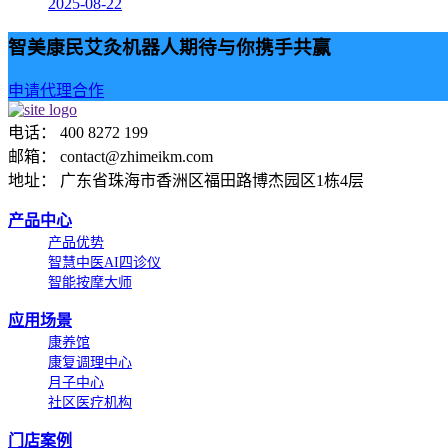
2025-08-22
智美康民艾灸机器人期待与你携手共赢
申请代理合作
电话： 400 8272 199
邮箱： contact@zhimeikm.com
地址： 广东省珠海市香洲区福田路博杰园区1栋4层
产品中心
产品优势
智慧中医AI四诊仪
智能按摩大师
应用场景
康养馆
康复调理中心
月子中心
社区医疗机构
门店案例